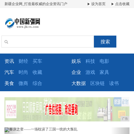
新疆企业网_打造最权威的企业资讯门户
设为首页
点击收藏
搜索
资讯
财经
买车
娱乐
科技
电影
汽车
时尚
收藏
企业
游戏
家具
美食
微商
综合
大数据
区块链
读书
广告
Previous
Next