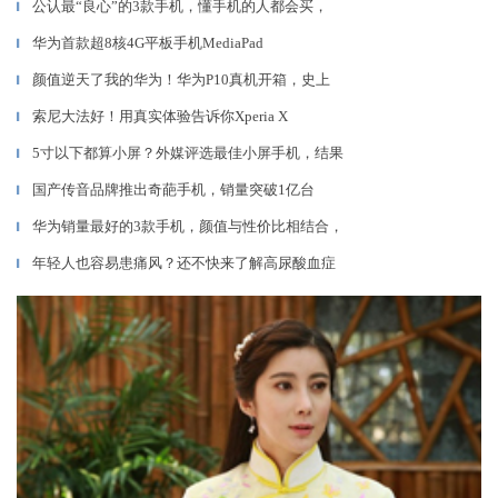
公认最“良心”的3款手机，懂手机的人都会买，
▎
华为首款超8核4G平板手机MediaPad
▎
颜值逆天了我的华为！华为P10真机开箱，史上
▎
索尼大法好！用真实体验告诉你Xperia X
▎
5寸以下都算小屏？外媒评选最佳小屏手机，结果
▎
国产传音品牌推出奇葩手机，销量突破1亿台
▎
华为销量最好的3款手机，颜值与性价比相结合，
▎
年轻人也容易患痛风？还不快来了解高尿酸血症
▎