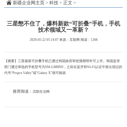
新疆企业网主页
>
科技
> 正文 >
三星憋不住了，爆料新款“可折叠”手机，手机
技术领域又一革新？
2020-05-22 05:14:07
来源：互联网
阅读：1268
【摘要】三星最新可折叠手机已通过韩国政府审批预期明年可上市。韩国监管
部门通过审批的手机型号为SM-G888N0，之前在蓝牙和Wi-Fi认证中曾出现过的
代号“Project-Valley”或“Galaxy X”很可能就
推荐阅读：
沈阳生活网