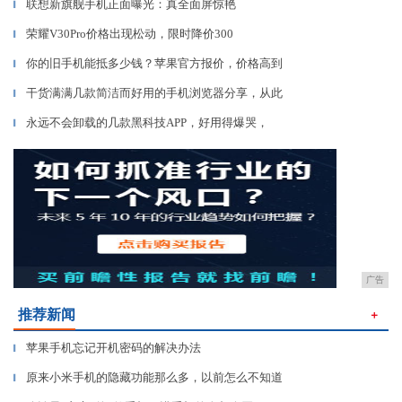
联想新旗舰手机正面曝光：真全面屏惊艳
▎
荣耀V30Pro价格出现松动，限时降价300
▎
你的旧手机能抵多少钱？苹果官方报价，价格高到
▎
干货满满几款简洁而好用的手机浏览器分享，从此
▎
永远不会卸载的几款黑科技APP，好用得爆哭，
▎
广告
推荐新闻
＋
苹果手机忘记开机密码的解决办法
▎
原来小米手机的隐藏功能那么多，以前怎么不知道
▎