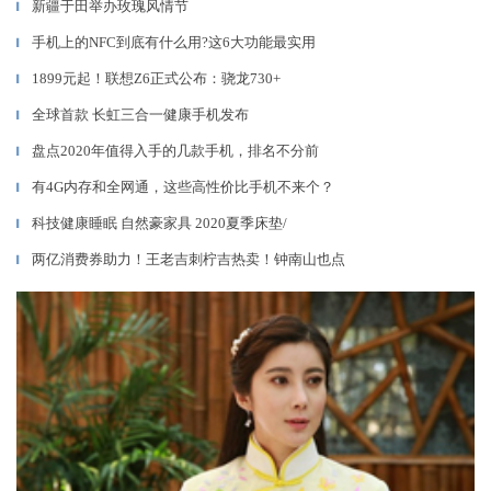
新疆于田举办玫瑰风情节
▎
手机上的NFC到底有什么用?这6大功能最实用
▎
1899元起！联想Z6正式公布：骁龙730+
▎
全球首款 长虹三合一健康手机发布
▎
盘点2020年值得入手的几款手机，排名不分前
▎
有4G内存和全网通，这些高性价比手机不来个？
▎
科技健康睡眠 自然豪家具 2020夏季床垫/
▎
两亿消费券助力！王老吉刺柠吉热卖！钟南山也点
▎