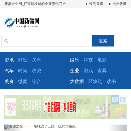
新疆企业网_打造最权威的企业资讯门户
设为首页
点击收藏
搜索
资讯
财经
买车
娱乐
科技
电影
汽车
时尚
收藏
企业
游戏
家具
美食
微商
综合
大数据
区块链
读书
广告
Previous
Next