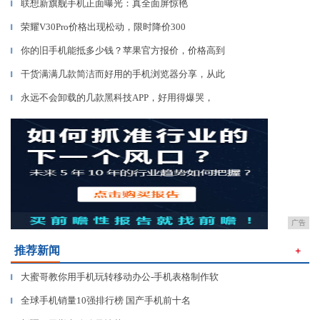
联想新旗舰手机正面曝光：真全面屏惊艳
▎
荣耀V30Pro价格出现松动，限时降价300
▎
你的旧手机能抵多少钱？苹果官方报价，价格高到
▎
干货满满几款简洁而好用的手机浏览器分享，从此
▎
永远不会卸载的几款黑科技APP，好用得爆哭，
▎
广告
推荐新闻
＋
大蜜哥教你用手机玩转移动办公-手机表格制作软
▎
全球手机销量10强排行榜 国产手机前十名
▎