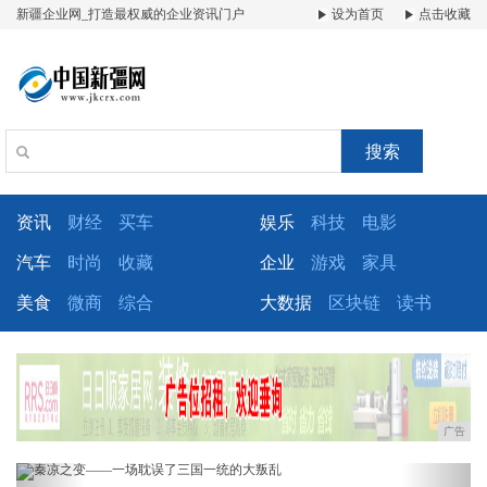
新疆企业网_打造最权威的企业资讯门户
设为首页
点击收藏
搜索
资讯
财经
买车
娱乐
科技
电影
汽车
时尚
收藏
企业
游戏
家具
美食
微商
综合
大数据
区块链
读书
广告
Previous
Next