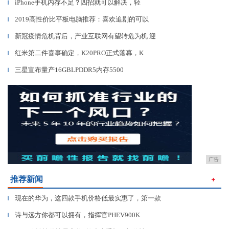
iPhone手机内存不足？四招就可以解决，轻
▎
2019高性价比平板电脑推荐：喜欢追剧的可以
▎
新冠疫情危机背后，产业互联网有望转危为机 迎
▎
红米第二件喜事确定，K20PRO正式落幕，K
▎
三星宣布量产16GBLPDDR5内存5500
▎
广告
推荐新闻
＋
现在的华为，这四款手机价格低最实惠了，第一款
▎
诗与远方你都可以拥有，指挥官PHEV900K
▎