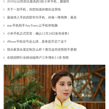
2019公认性价比最高的3款小米手机，颜值性
▎
关于一加手机，你想知道的都在这里啦
▎
最值得入手的四部华为手机，价格一降再降，最高
▎
mac手机助手AnyTrans,让手机和电脑
▎
小米手机正式官宣：确认12月24日发布或售1
▎
iPhone手机信号这么强，原来是开启了这个
▎
我乐家居全屋定制怎么样？看完这些优势想不爱都
▎
在线招聘行业移动端用户三年增长3.1倍 智联
▎