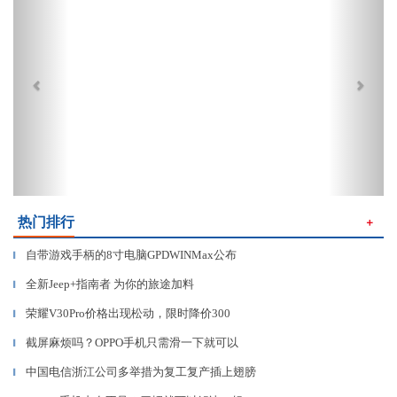
热门排行
＋
自带游戏手柄的8寸电脑GPDWINMax公布
▎
全新Jeep+指南者 为你的旅途加料
▎
荣耀V30Pro价格出现松动，限时降价300
▎
截屏麻烦吗？OPPO手机只需滑一下就可以
▎
中国电信浙江公司多举措为复工复产插上翅膀
▎