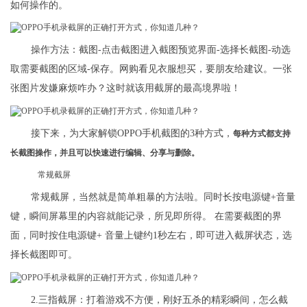
如何操作的。
操作方法：截图-点击截图进入截图预览界面-选择长截图-动选
取需要截图的区域-保存。网购看见衣服想买，要朋友给建议。一张
张图片发嫌麻烦咋办？这时就该用截屏的最高境界啦！
接下来，为大家解锁OPPO手机截图的3种方式，
每种方式都支持
长截图操作，并且可以快速进行编辑、分享与删除。
常规截屏
常规截屏，当然就是简单粗暴的方法啦。同时长按电源键+音量
键，瞬间屏幕里的内容就能记录，所见即所得。 在需要截图的界
面，同时按住电源键+ 音量上键约1秒左右，即可进入截屏状态，选
择长截图即可。
2.三指截屏：打着游戏不方便，刚好五杀的精彩瞬间，怎么截