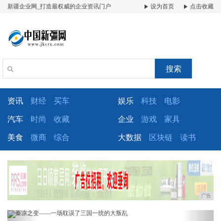
新疆企业网_打造最权威的企业资讯门户
设为首页
点击收藏
搜索
资讯
财经
买车
娱乐
科技
电影
汽车
时尚
收藏
企业
游戏
家具
美食
微商
综合
大数据
区块链
读书
广告
Previous
Next