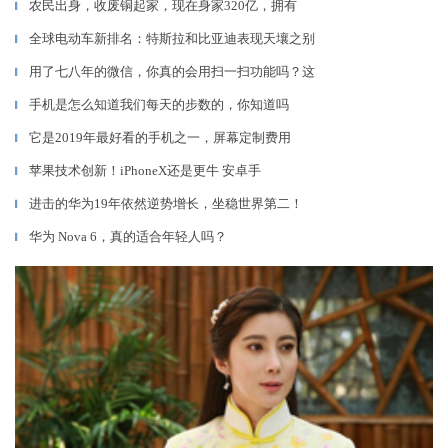
农民出身，收废铜起家，现在身家320亿，拥有
▎
全球电动车新排名：特斯拉和比亚迪表现天壤之别
▎
用了七八年的微信，你真的会用扫一扫功能吗？这
▎
手机是怎么知道我们每天的步数的，你知道吗
▎
它是2019年最好看的手机之一，屏幕定制费用
▎
苹果技术创新！iPhoneX还是更牛 安卓手
▎
进击的华为19年依然逆势增长，坐稳世界第二！
▎
华为 Nova 6，真的适合年轻人吗？
▎