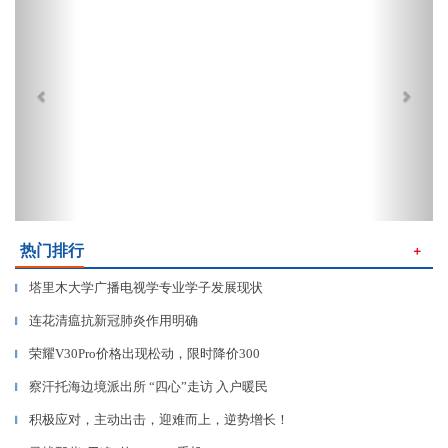
热门排行
＋
塔里木大学广播电视学专业学子发展现状
▎
连花清瘟抗新冠肺炎作用明确
▎
荣耀V30Pro价格出现松动，限时降价300
▎
察汗托海边境派出所 “四心”走访 入户暖民
▎
积极应对，主动出击，迎难而上，逆势增长！
▎