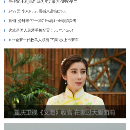
最佳5G手机排名:华为实力最强,OPPO第二
▎
2499元!小米Note3震撼来袭!骁龙66
▎
首销1分钟破亿!一加7 Pro再让全球消费者
▎
这就是国人最爱手机配置！5.5寸/4G/64
▎
Jeep全新一代牧马人领衔 下周3款上市新车
▎