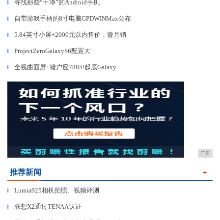
寻找那些“干净”的Android手机
▎
自带游戏手柄的8寸电脑GPDWINMax公布
▎
5.84英寸小屏+2000元以内售价，曾月销
▎
ProjectZeroGalaxyS6配置大
▎
全视曲面屏+猎户座7885!起底Galaxy
▎
广告
推荐新闻
＋
Lumia925相机拍照、视频评测
▎
联想X2通过TENAA认证
▎