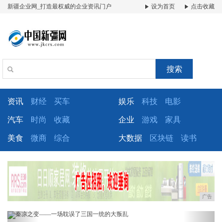
新疆企业网_打造最权威的企业资讯门户
设为首页
点击收藏
搜索
资讯
财经
买车
娱乐
科技
电影
汽车
时尚
收藏
企业
游戏
家具
美食
微商
综合
大数据
区块链
读书
广告
Previous
Next