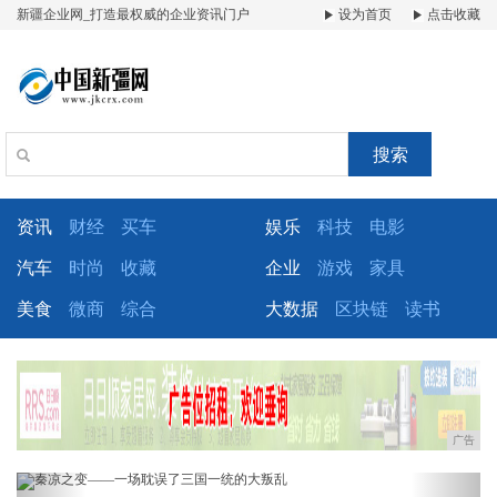
新疆企业网_打造最权威的企业资讯门户
设为首页
点击收藏
搜索
资讯
财经
买车
娱乐
科技
电影
汽车
时尚
收藏
企业
游戏
家具
美食
微商
综合
大数据
区块链
读书
广告
Previous
Next