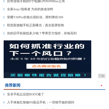
自带游戏手柄的8寸电脑GPDWINMax公布
▎
全新Jeep+指南者 为你的旅途加料
▎
荣耀V30Pro价格出现松动，限时降价300
▎
联想新旗舰手机正面曝光：真全面屏惊艳
▎
你的旧手机能抵多少钱？苹果官方报价，价格高到
▎
广告
推荐新闻
＋
安卓手机以后想ROOT难了
▎
入手体验红辣椒9X新品手机：一些细节做的很到
▎