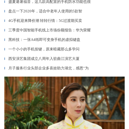
盛夏避暑福音，这几款高配置的手机防水功能也很
▎
盘点一下2020年，适合中老年人使用的5款智
▎
4G手机迎来降价潮 转转行情：5G过渡期买卖
▎
三季度中国智能手机线上市场份额报告：华为荣耀
▎
黑科技：一张A4纸即可变身手机的虚拟键盘
▎
一个小小的手机按键，原来暗藏那么多学问
▎
西安演艺集团成立八周年入驻曲江演艺大厦
▎
月子服务行业头部企业多喜娃助力湖北，感恩“为
▎