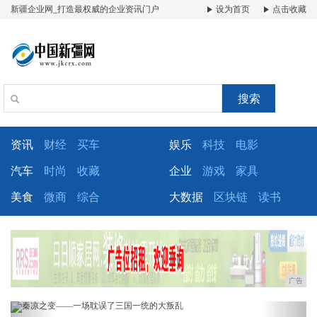
新疆企业网_打造最权威的企业资讯门户
设为首页
点击收藏
搜索
资讯
财经
买车
娱乐
科技
电影
汽车
时尚
收藏
企业
游戏
家具
美食
微商
综合
大数据
区块链
读书
广告
Previous
Next