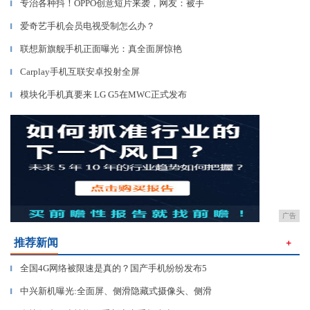
专治各种抖！OPPO创意短片来袭，网友：被手
▎
爱奇艺手机会员电视受制怎么办？
▎
联想新旗舰手机正面曝光：真全面屏惊艳
▎
Carplay手机互联安卓投射全屏
▎
模块化手机真要来 LG G5在MWC正式发布
▎
广告
推荐新闻
＋
全国4G网络被限速是真的？国产手机纷纷发布5
▎
中兴新机曝光:全面屏、侧滑隐藏式摄像头、侧滑
▎