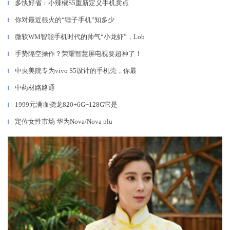
多快好省：小辣椒S5重新定义手机卖点
▎
你对最近很火的“锤子手机”知多少
▎
微软WM智能手机时代的帅气“小龙虾”，Lob
▎
手势隔空操作？荣耀智慧屏电视要超神了！
▎
中央美院专为vivo S5设计的手机壳，你最
▎
中药材路路通
▎
1999元满血骁龙820+6G+128G它是
▎
定位女性市场 华为Nova/Nova plu
▎