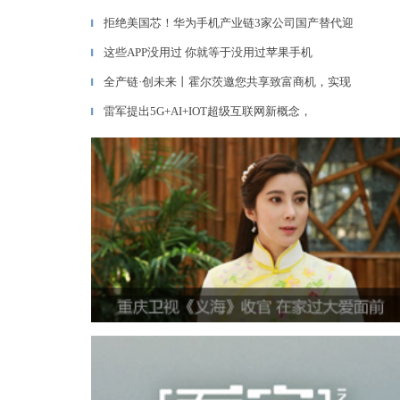
拒绝美国芯！华为手机产业链3家公司国产替代迎
▎
这些APP没用过 你就等于没用过苹果手机
▎
全产链·创未来丨霍尔茨邀您共享致富商机，实现
▎
雷军提出5G+AI+IOT超级互联网新概念，
▎