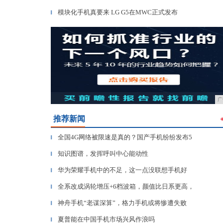
模块化手机真要来 LG G5在MWC正式发布
▎
广
推荐新闻
全国4G网络被限速是真的？国产手机纷纷发布5
▎
知识图谱，发挥呼叫中心能动性
▎
华为荣耀手机中的不足，这一点没联想手机好
▎
全系改成涡轮增压+6档波箱，颜值比日系更高，
▎
神舟手机“老谋深算”，格力手机或将惨遭失败
▎
夏普能在中国手机市场兴风作浪吗
▎