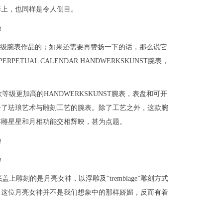
养上，也同样是令人侧目。
为大师级腕表作品的；如果还需要再赞扬一下的话，那么说它
PETUAL CALENDAR HANDWERKSKUNST腕表，
级更加高的HANDWERKSKUNST腕表，表盘和可开
合了珐琅艺术与雕刻工艺的腕表。除了工艺之外，这款腕
浮雕星星和月相功能交相辉映，甚为点题。
雕刻的是月亮女神，以浮雕及“tremblage”雕刻方式
，这位月亮女神并不是我们想象中的那样娇媚，反而有着