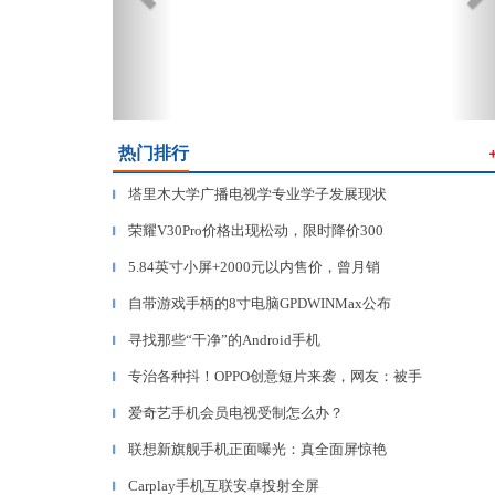
热门排行
塔里木大学广播电视学专业学子发展现状
▎
荣耀V30Pro价格出现松动，限时降价300
▎
5.84英寸小屏+2000元以内售价，曾月销
▎
自带游戏手柄的8寸电脑GPDWINMax公布
▎
寻找那些“干净”的Android手机
▎
专治各种抖！OPPO创意短片来袭，网友：被手
▎
爱奇艺手机会员电视受制怎么办？
▎
联想新旗舰手机正面曝光：真全面屏惊艳
▎
Carplay手机互联安卓投射全屏
▎