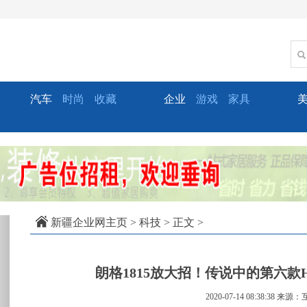
汽车
时尚
收藏
企业
游戏
家具
xt
新疆企业网主页
>
科技
> 正文 >
朗格1815放大招！传说中的第六款H
2020-07-14 08:38:38
来源：