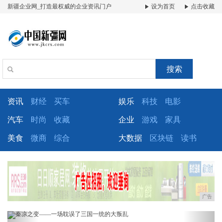
新疆企业网_打造最权威的企业资讯门户
设为首页
点击收藏
搜索
资讯
财经
买车
娱乐
科技
电影
汽车
时尚
收藏
企业
游戏
家具
美食
微商
综合
大数据
区块链
读书
广告
Previous
Next