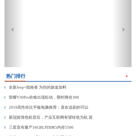
热门排行
＋
全新Jeep+指南者 为你的旅途加料
▎
荣耀V30Pro价格出现松动，限时降价300
▎
2019高性价比平板电脑推荐：喜欢追剧的可以
▎
新冠疫情危机背后，产业互联网有望转危为机 迎
▎
三星宣布量产16GBLPDDR5内存5500
▎