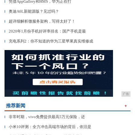
凭借AppGallery和HMS，华为正在打
▎
奥迪A6L新能源版？见过吗？
▎
超详细解析微服务架构，写得太好了！
▎
2020年1月份手机好评率排名：国产手机是最
▎
充电系列2：你不知道的华为三星苹果真实维修成
▎
广告
推荐新闻
＋
非常时期，vivo免费提供最高5万元保险，还
▎
小米10评测：全力冲击高端市场的背后，依旧是
▎