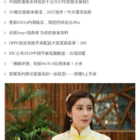
中国联通推全球首款千元5GCPE搭紫光展锐5
▎
5G概念股集体暴涨，36只涨停！中兴通讯创新
▎
更新iOS14内测版后，我想扔掉这台iPho
▎
全新Jeep+指南者 为你的旅途加料
▎
OPPO首款智能手表配超大弧度曲面屏：300
▎
IDC公布2019中国平板电脑数据：出现回暖
▎
「拂晓评测」初探Wi-Fi 6应用体验！小米
▎
荣耀系列辨识度最高的一款机型——荣耀9上手体
▎