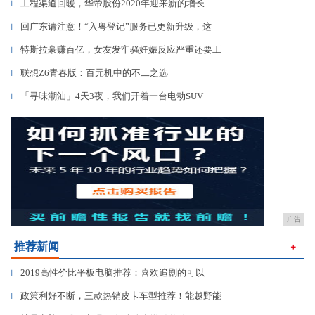
工程渠道回暖，华帝股份2020年迎来新的增长
▎
回广东请注意！“入粤登记”服务已更新升级，这
▎
特斯拉豪赚百亿，女友发牢骚妊娠反应严重还要工
▎
联想Z6青春版：百元机中的不二之选
▎
「寻味潮汕」4天3夜，我们开着一台电动SUV
▎
广告
推荐新闻
＋
2019高性价比平板电脑推荐：喜欢追剧的可以
▎
政策利好不断，三款热销皮卡车型推荐！能越野能
▎