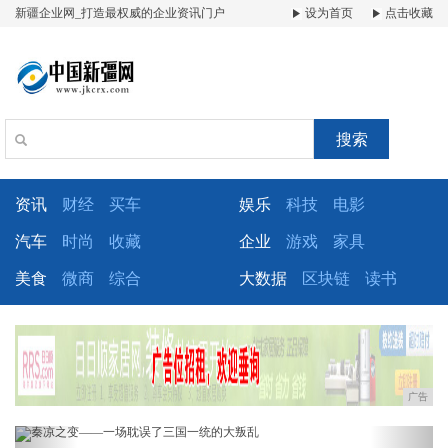
新疆企业网_打造最权威的企业资讯门户
设为首页
点击收藏
搜索
资讯
财经
买车
娱乐
科技
电影
汽车
时尚
收藏
企业
游戏
家具
美食
微商
综合
大数据
区块链
读书
广告
Previous
Next