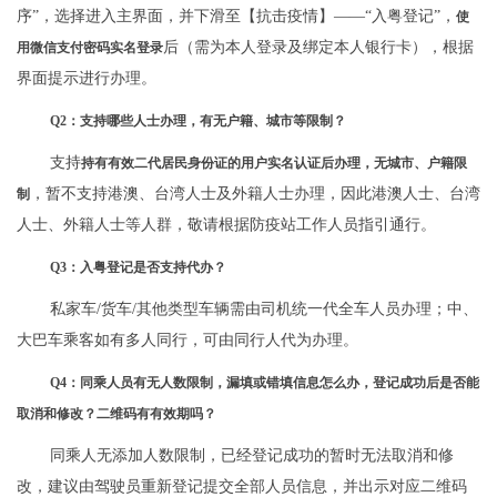
序”，选择进入主界面，并下滑至【抗击疫情】——“入粤登记”，
使
后（需为本人登录及绑定本人银行卡），根据
用微信支付密码实名登录
界面提示进行办理。
Q2：支持哪些人士办理，有无户籍、城市等限制？
支持
持有有效二代居民身份证的用户实名认证后办理，无城市、户籍限
，暂不支持港澳、台湾人士及外籍人士办理，因此港澳人士、台湾
制
人士、外籍人士等人群，敬请根据防疫站工作人员指引通行。
Q3：入粤登记是否支持代办？
私家车/货车/其他类型车辆需由司机统一代全车人员办理；中、
大巴车乘客如有多人同行，可由同行人代为办理。
Q4：
同乘人员有无人数限制，漏填或错填信息怎么办，登记成功后是否能
取消和修改？二维码有有效期吗？
同乘人无添加人数限制，已经登记成功的暂时无法取消和修
改，建议由驾驶员重新登记提交全部人员信息，并出示对应二维码