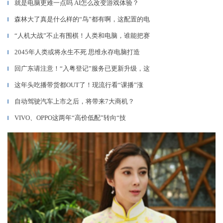
就是电脑更难一点吗 AI怎么改变游戏体验？
▎
森林大了真是什么样的“鸟”都有啊，这配置的电
▎
“人机大战”不止有围棋！人类和电脑，谁能把赛
▎
2045年人类或将永生不死 思维永存电脑打造
▎
回广东请注意！“入粤登记”服务已更新升级，这
▎
这年头吃播带货都OUT了！现流行看“课播”涨
▎
自动驾驶汽车上市之后，将带来7大商机？
▎
VIVO、OPPO这两年“高价低配”转向“技
▎