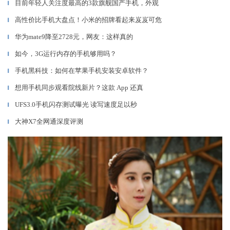
目前年轻人关注度最高的3款旗舰国产手机，外观
▎
高性价比手机大盘点！小米的招牌看起来岌岌可危
▎
华为mate9降至2728元，网友：这样真的
▎
如今，3G运行内存的手机够用吗？
▎
手机黑科技：如何在苹果手机安装安卓软件？
▎
想用手机同步观看院线新片？这款 App 还真
▎
UFS3.0手机闪存测试曝光 读写速度足以秒
▎
大神X7全网通深度评测
▎