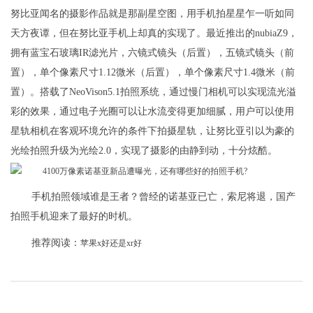
努比亚闻名的摄影作品就是那副星空图，用手机拍星星乍一听如同
天方夜谭，但在努比亚手机上却真的实现了。最近推出的nubiaZ9，
拥有蓝宝石玻璃IR滤光片，六镜式镜头（后置），五镜式镜头（前
置），单个像素尺寸1.12微米（后置），单个像素尺寸1.4微米（前
置）。搭载了NeoVison5.1拍照系统，通过慢门相机可以实现流光溢
彩的效果，通过电子光圈可以让水流变得更加细腻，用户可以使用
星轨相机在客观环境允许的条件下拍摄星轨，让努比亚引以为豪的
光绘拍照升级为光绘2.0，实现了摄影的由静到动，十分炫酷。
手机拍照领域谁是王者？曾经的诺基亚已亡，索尼将退，国产
拍照手机迎来了最好的时机。
推荐阅读：
苹果x好还是xr好