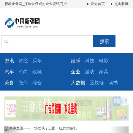
新疆企业网_打造最权威的企业资讯门户
设为首页
点击收藏
搜索
资讯
财经
买车
娱乐
科技
电影
汽车
时尚
收藏
企业
游戏
家具
美食
微商
综合
大数据
区块链
读书
广告
Previous
Next