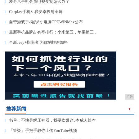
爱奇艺手机会员电视受制怎么办？
▎
Carplay手机互联安卓投射全屏
▎
自带游戏手柄的8寸电脑GPDWINMax公布
▎
最新手机品牌占有率排行：小米第五，苹果第三，
▎
全新Jeep+指南者 为你的旅途加料
▎
广告
推荐新闻
＋
书单：不愧是解压神器，我要吹爆这5本成人绘本
▎
「答疑」手把手教你上传YouTube视频
▎