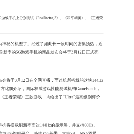
游戏手机上分别测试《RealRacing 3》、《和平精英》、《王者荣
为神秘的机型了。经过了如此长一段时间的密集预热，近
刷新率的5G游戏手机的新品发布会将于3月12日正式亮
将于3月12日在全网直播，而该机所搭载的这块144Hz
前介绍，国际权威游戏性能测试机构GameBench，
》、《王者荣耀》三款游戏，均给出了“Ultra”最高级别评价
将搭载刷新率高达144Hz的显示屏，并支持60Hz、
骁龙865旗舰平台，外挂X55基带，支持SA、NSA双模