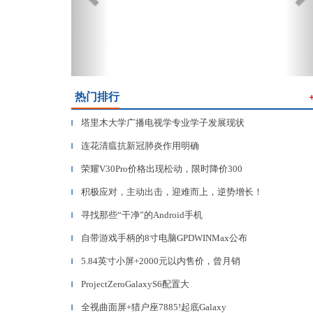
热门排行
塔里木大学广播电视学专业学子发展现状
▎
连花清瘟抗新冠肺炎作用明确
▎
荣耀V30Pro价格出现松动，限时降价300
▎
积极应对，主动出击，迎难而上，逆势增长！
▎
寻找那些“干净”的Android手机
▎
自带游戏手柄的8寸电脑GPDWINMax公布
▎
5.84英寸小屏+2000元以内售价，曾月销
▎
ProjectZeroGalaxyS6配置大
▎
全视曲面屏+猎户座7885!起底Galaxy
▎