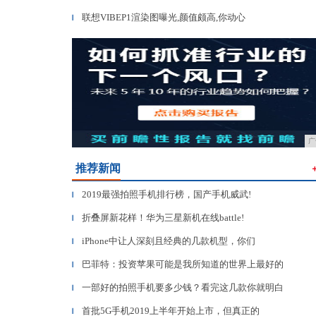
联想VIBEP1渲染图曝光,颜值颇高,你动心
▎
广
推荐新闻
2019最强拍照手机排行榜，国产手机威武!
▎
折叠屏新花样！华为三星新机在线battle!
▎
iPhone中让人深刻且经典的几款机型，你们
▎
巴菲特：投资苹果可能是我所知道的世界上最好的
▎
一部好的拍照手机要多少钱？看完这几款你就明白
▎
首批5G手机2019上半年开始上市，但真正的
▎