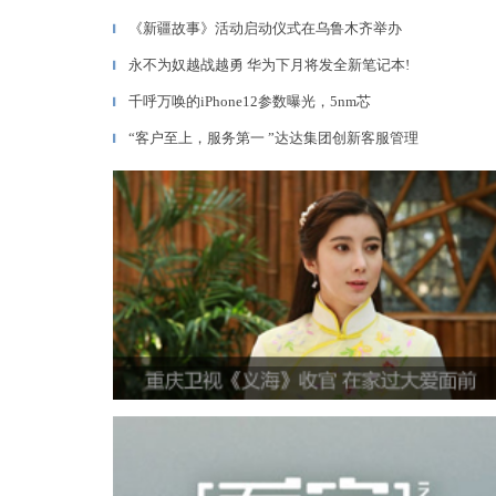
《新疆故事》活动启动仪式在乌鲁木齐举办
▎
永不为奴越战越勇 华为下月将发全新笔记本!
▎
千呼万唤的iPhone12参数曝光，5nm芯
▎
“客户至上，服务第一 ”达达集团创新客服管理
▎