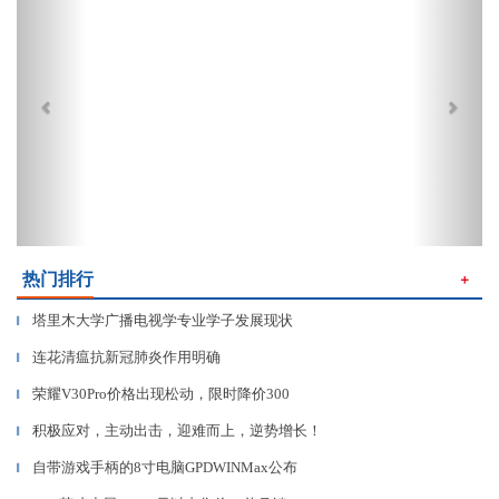
热门排行
＋
塔里木大学广播电视学专业学子发展现状
▎
连花清瘟抗新冠肺炎作用明确
▎
荣耀V30Pro价格出现松动，限时降价300
▎
积极应对，主动出击，迎难而上，逆势增长！
▎
自带游戏手柄的8寸电脑GPDWINMax公布
▎