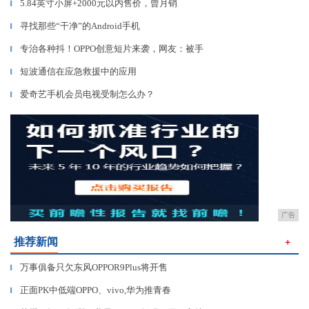
5.84英寸小屏+2000元以内售价，曾月销
▎
寻找那些“干净”的Android手机
▎
专治各种抖！OPPO创意短片来袭，网友：被手
▎
短波通信在应急救援中的应用
▎
爱奇艺手机会员电视受制怎么办？
▎
广告
推荐新闻
＋
万事俱备只欠东风OPPOR9Plus将开售
▎
正面PK中低端OPPO、vivo,华为推青春
▎