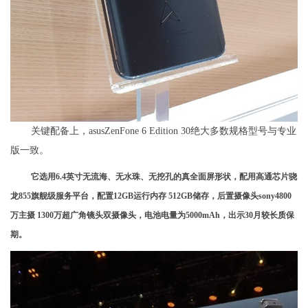
关键配备上，asusZenFone 6 Edition 30绝大多数规格型号与专业
版一致。
它选用6.4英寸无流海、无水珠、无挖孔的真全面屏形状，配用高通芯片骁
龙855旗舰级服务平台，配置12GB运行内存 512GB储存，后置摄像头sony4800
万主摄 1300万超广角镜头双摄像头，电池电量为5000mAh，出示30月较长质保
期。