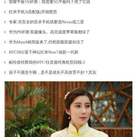
荣耀平板V6评测：我需要5G平板吗？用了它就
▎
红米手机3(高配版)开箱图赏
▎
专家:买安全的安卓手机就要选Nexus或三星
▎
华为P9评测:双摄像头、高完成度苹果脸都绿了
▎
华为Mate9精简版来了,仍然搭载双摄却没了
▎
HTCHD2退下神坛红米Note7成新一代刷
▎
献给曾经辉煌的HTC!往昔最经典机型回顾:2
▎
孩子不愿意午睡，是不是就长不高发育不好？其实
▎