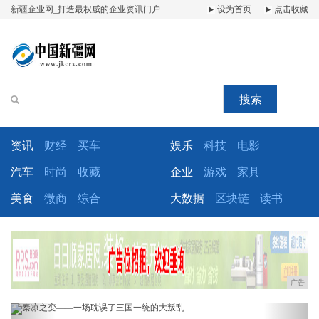
新疆企业网_打造最权威的企业资讯门户
设为首页
点击收藏
搜索
资讯
财经
买车
娱乐
科技
电影
汽车
时尚
收藏
企业
游戏
家具
美食
微商
综合
大数据
区块链
读书
广告
Previous
Next