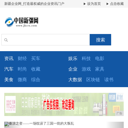
新疆企业网_打造最权威的企业资讯门户
设为首页
点击收藏
搜索
资讯
财经
买车
娱乐
科技
电影
汽车
时尚
收藏
企业
游戏
家具
美食
微商
综合
大数据
区块链
读书
广告
Previous
Next