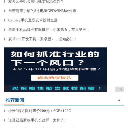
爱奇艺手机会员电视受制怎么办？
▎
自带游戏手柄的8寸电脑GPDWINMax公布
▎
Carplay手机互联安卓投射全屏
▎
最新手机品牌占有率排行：小米第五，苹果第三，
▎
安卓app开发工具（安卓版），必知必知！
▎
广告
推荐新闻
＋
小米9官方限时降价200元：6GB+128G
▎
诺基亚最新款手机长这样，太帅了！
▎