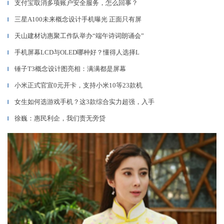
支付宝取消多项账户安全服务，怎么回事？
▎
三星A100未来概念设计手机曝光 正面只有屏
▎
天山建材访惠聚工作队举办“端午诗词朗诵会”
▎
手机屏幕LCD与OLED哪种好？懂得人选择L
▎
锤子T3概念设计图亮相：满满都是屏幕
▎
小米正式官宣0元开卡，支持小米10等23款机
▎
女生如何选游戏手机？这3款综合实力超强，入手
▎
徐巍：惠民利企，我们责无旁贷
▎