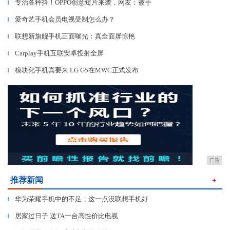
专治各种抖！OPPO创意短片来袭，网友：被手
▎
爱奇艺手机会员电视受制怎么办？
▎
联想新旗舰手机正面曝光：真全面屏惊艳
▎
Carplay手机互联安卓投射全屏
▎
模块化手机真要来 LG G5在MWC正式发布
▎
广告
推荐新闻
＋
华为荣耀手机中的不足，这一点没联想手机好
▎
居家过日子 送TA一台高性价比电视
▎