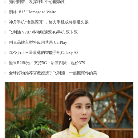
知识图谱，发挥呼叫中心能动性
▎
朗格1815“Homage to Walte
▎
神舟手机“老谋深算”，格力手机或将惨遭失败
▎
飞利浦 V787 移动联通双4G手机 双卡双
▎
别克品牌车型将应用苹果 CarPlay
▎
迄今为止三星最薄的智能手机Galaxy A8
▎
坚果R2曝光：支持5G＋后置四摄，起价379
▎
全球好物推荐官薇娅携手飞利浦，一起照耀你的美
▎