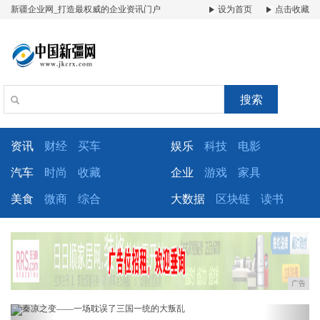
新疆企业网_打造最权威的企业资讯门户
设为首页
点击收藏
搜索
资讯
财经
买车
娱乐
科技
电影
汽车
时尚
收藏
企业
游戏
家具
美食
微商
综合
大数据
区块链
读书
广告
Previous
Next