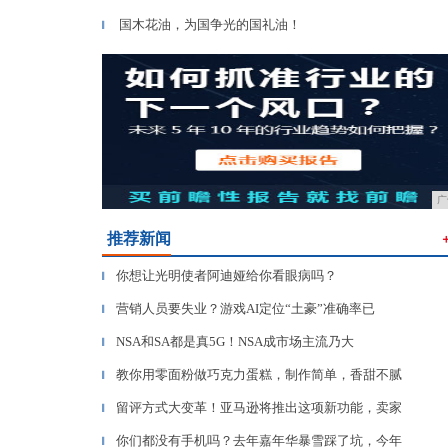
国木花油，为国争光的国礼油！
▎
广
推荐新闻
你想让光明使者阿迪娅给你看眼病吗？
▎
营销人员要失业？游戏AI定位“土豪”准确率已
▎
NSA和SA都是真5G！NSA成市场主流乃大
▎
教你用零面粉做巧克力蛋糕，制作简单，香甜不腻
▎
留评方式大变革！亚马逊将推出这项新功能，卖家
▎
你们都没有手机吗？去年嘉年华暴雪踩了坑，今年
▎