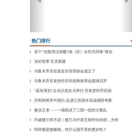
热门排行
首个“丝路清洁供暖5省（区）合作共同体”将在
▎
冰封世界 艺术新疆
▎
乌鲁木齐市应急安全管理协会成立了
▎
乌鲁木齐甘泉堡经开区招商推荐会圆满召开
▎
“蓝玫茶韵”企业沙龙在乌举行 甘泉堡经开区招
▎
共和国将军中国行;走进江苏国木花油调研考察
▎
秦凉之变——一场耽误了三国一统的大叛乱
▎
不破楼兰终不还！楼兰与中原王朝何仇何怨，为何
▎
同样都是猕猴桃，凭什么我手里的更好吃？
▎